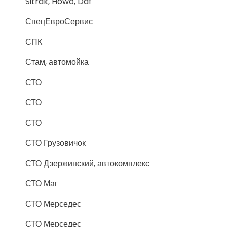
Sitrak, Howo, Daf
СпецЕвроСервис
СПК
Стам, автомойка
СТО
СТО
СТО
СТО Грузовичок
СТО Дзержинский, автокомплекс
СТО Маг
СТО Мерседес
СТО Мерседес