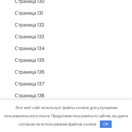
Страница 130
Страница 131
Страница 132
Страница 133
Страница 134
Страница 135
Страница 136
Страница 137
Страница 138
Страница 139
Этот веб-сайт использует файлы cookie для улучшения
пользовательского опыта. Продолжая пользоваться сайтом, вы даете
Страница 14
согласие на использование файлов cookie.
OK
Страница 140