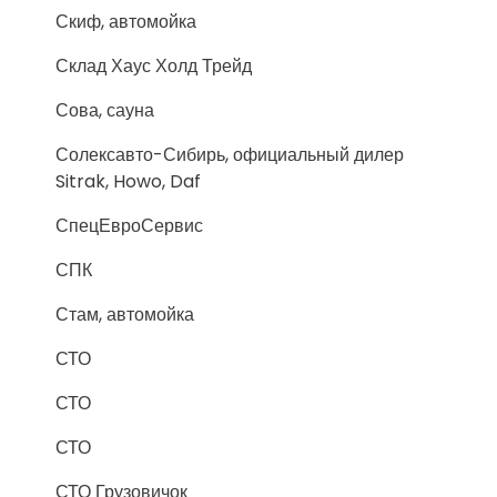
Скиф, автомойка
Склад Хаус Холд Трейд
Сова, сауна
Солексавто-Сибирь, официальный дилер
Sitrak, Howo, Daf
СпецЕвроСервис
СПК
Стам, автомойка
СТО
СТО
СТО
СТО Грузовичок