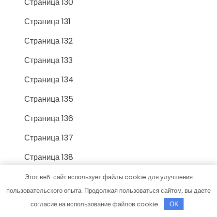
Страница 130
Страница 131
Страница 132
Страница 133
Страница 134
Страница 135
Страница 136
Страница 137
Страница 138
Страница 139
Этот веб-сайт использует файлы cookie для улучшения
пользовательского опыта. Продолжая пользоваться сайтом, вы даете
Страница 14
согласие на использование файлов cookie.
OK
Страница 140