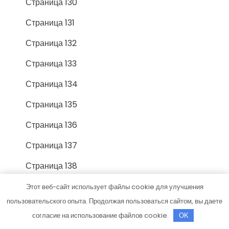
Страница 130
Страница 131
Страница 132
Страница 133
Страница 134
Страница 135
Страница 136
Страница 137
Страница 138
Страница 139
Этот веб-сайт использует файлы cookie для улучшения
пользовательского опыта. Продолжая пользоваться сайтом, вы даете
Страница 14
согласие на использование файлов cookie.
OK
Страница 140