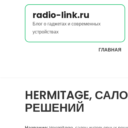
Перейти
к
radio-link.ru
содержимому
Блог о гаджетах и современных
устройствах
ГЛАВНАЯ
HERMITAGE, САЛ
РЕШЕНИЙ
Название:
Hermitage, салон интерьерных реш