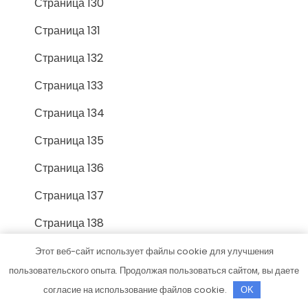
Страница 130
Страница 131
Страница 132
Страница 133
Страница 134
Страница 135
Страница 136
Страница 137
Страница 138
Страница 139
Этот веб-сайт использует файлы cookie для улучшения
пользовательского опыта. Продолжая пользоваться сайтом, вы даете
Страница 14
согласие на использование файлов cookie.
OK
Страница 140