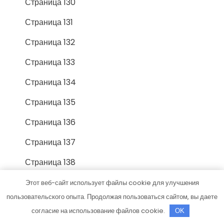
Страница 130
Страница 131
Страница 132
Страница 133
Страница 134
Страница 135
Страница 136
Страница 137
Страница 138
Страница 139
Этот веб-сайт использует файлы cookie для улучшения
пользовательского опыта. Продолжая пользоваться сайтом, вы даете
Страница 14
согласие на использование файлов cookie.
OK
Страница 140