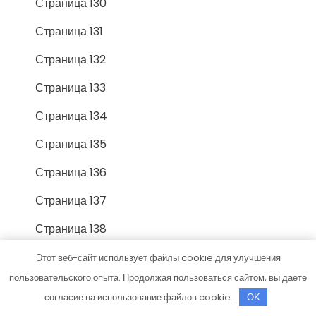
Страница 130
Страница 131
Страница 132
Страница 133
Страница 134
Страница 135
Страница 136
Страница 137
Страница 138
Страница 139
Этот веб-сайт использует файлы cookie для улучшения
пользовательского опыта. Продолжая пользоваться сайтом, вы даете
Страница 14
согласие на использование файлов cookie.
OK
Страница 140