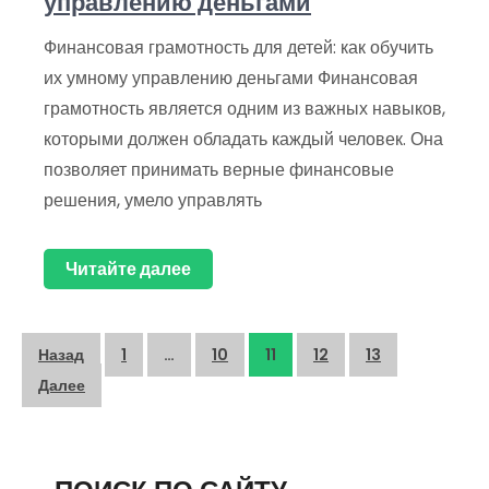
управлению деньгами
Финансовая грамотность для детей: как обучить
их умному управлению деньгами Финансовая
грамотность является одним из важных навыков,
которыми должен обладать каждый человек. Она
позволяет принимать верные финансовые
решения, умело управлять
Читайте далее
Пагинация
Назад
1
…
10
11
12
13
записей
Далее