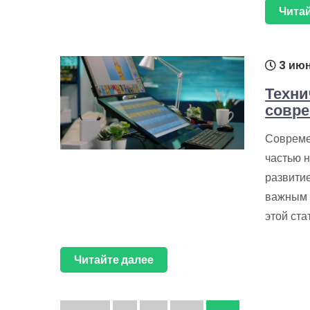
Читай
3 июн
Техни
совр
Совреме
частью 
развити
важным 
этой ст
Читайте далее