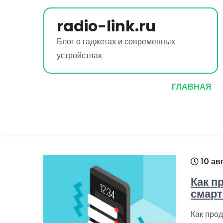
Перейти
к
radio-link.ru
содержимому
Блог о гаджетах и современных
устройствах
ГЛАВНАЯ
10 ав
Как п
смар
Как про