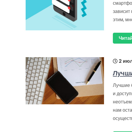
смартфо
зависит 
этим, мн
Читай
2 июл
Лучш
Лучшие 
и досту
неотъем
нам оста
осуществ