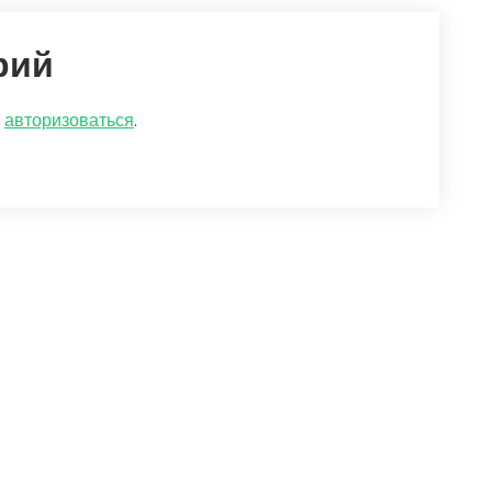
рий
о
авторизоваться
.