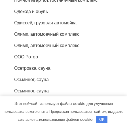
Ночной квартал, гостиничный комплекс
Одежда и обувь
Одиссей, грузовая автомойка
Олимп, автомоечный комплекс
Олимп, автомоечный комплекс
ООО Ротор
Осетровка, сауна
Осьминог, сауна
Осьминог, сауна
Паллада, центр красоты и здоровья
Этот веб-сайт использует файлы cookie для улучшения
пользовательского опыта. Продолжая пользоваться сайтом, вы даете
Пальма, сауна
согласие на использование файлов cookie.
OK
Пензенские бани, баня №7